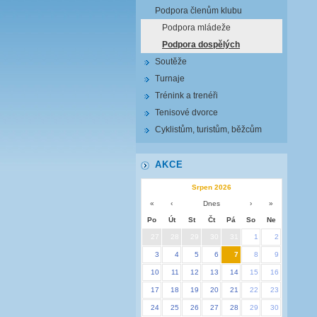
Podpora členům klubu
Podpora mládeže
Podpora dospělých
Soutěže
Turnaje
Trénink a trenéři
Tenisové dvorce
Cyklistům, turistům, běžcům
AKCE
Srpen 2026
«
‹
Dnes
›
»
Po
Út
St
Čt
Pá
So
Ne
27
28
29
30
31
1
2
3
4
5
6
7
8
9
10
11
12
13
14
15
16
17
18
19
20
21
22
23
24
25
26
27
28
29
30