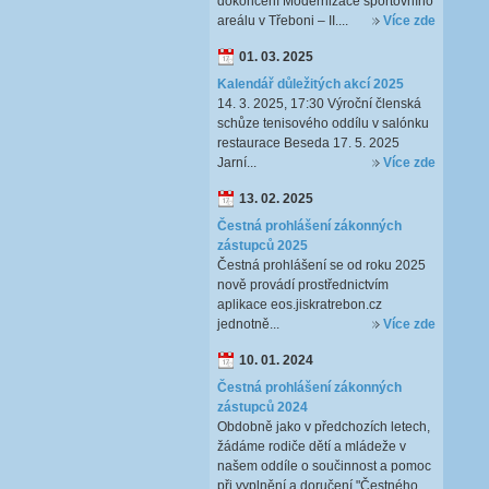
dokončení Modernizace sportovního
areálu v Třeboni – II....
Více zde
01. 03. 2025
Kalendář důležitých akcí 2025
14. 3. 2025, 17:30 Výroční členská
schůze tenisového oddílu v salónku
restaurace Beseda 17. 5. 2025
Jarní...
Více zde
13. 02. 2025
Čestná prohlášení zákonných
zástupců 2025
Čestná prohlášení se od roku 2025
nově provádí prostřednictvím
aplikace eos.jiskratrebon.cz
jednotně...
Více zde
10. 01. 2024
Čestná prohlášení zákonných
zástupců 2024
Obdobně jako v předchozích letech,
žádáme rodiče dětí a mládeže v
našem oddíle o součinnost a pomoc
při vyplnění a doručení "Čestného