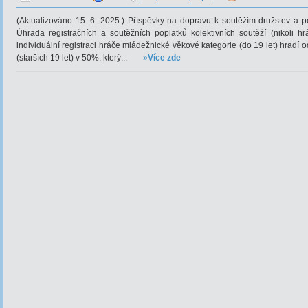
(Aktualizováno 15. 6. 2025.) Příspěvky na dopravu k soutěžím družstev a po
Úhrada registračních a soutěžních poplatků kolektivních soutěží (nikoli hr
individuální registraci hráče mládežnické věkové kategorie (do 19 let) hradí 
(starších 19 let) v 50%, který...
»Více zde