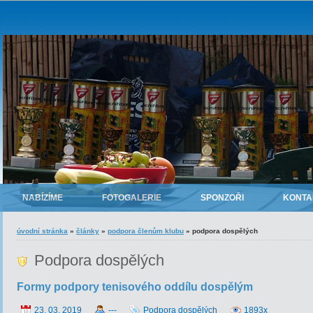
NABÍZÍME
FOTOGALERIE
SPONZOŘI
KONTA
úvodní stránka
»
články
»
podpora členům klubu
»
podpora dospělých
Podpora dospělých
Formy podpory tenisového oddílu dospělým
23. 03. 2019
---
Podpora dospělých
1893x