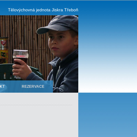
Tělovýchovná jednota Jiskra Třeboň
KT
REZERVACE