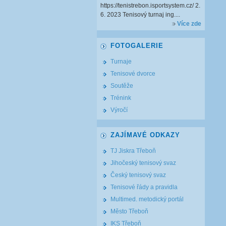
https://tenistrebon.isportsystem.cz/ 2.
6. 2023 Tenisový turnaj ing....
Více zde
FOTOGALERIE
Turnaje
Tenisové dvorce
Soutěže
Trénink
Výročí
ZAJÍMAVÉ ODKAZY
TJ Jiskra Třeboň
Jihočeský tenisový svaz
Český tenisový svaz
Tenisové řády a pravidla
Multimed. metodický portál
Město Třeboň
IKS Třeboň