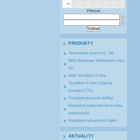
31
1
2
3
4
5
6
Filtrovat
PRODUKTY
Tenisového dvorce #1 - #8
Míče Slazenger Wimbledon Ultra
Vis
Míče Tecnifibre X-One
Tecnifibre X-One (užité na
turnajích ČTS)
Pronájem tenisové skříňky
Bezpečné parkování kol a-nebo
osprchování
Podnájem turnajových šaten
AKTUALITY