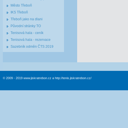
Město Třeboň
IKS Třeboň
Třeboň jako na dlani
Původní stránky TO
Tenisová hala - ceník
Tenisová hala - rezervace
Sazebník odměn ČTS 2019
© 2009 - 2019 www.jiskratrebon.cz a http://tenis.jiskratrebon.cz/