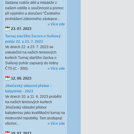
žádáme rodiče dětí a mládeže v
našem oddíle o součinnost a pomoc
při vyplnění a doručení "Čestného
prohlášení zákonného zástupce...
Více zde
23. 07. 2023
Turnaj staršího žactva o Světový
pohár 22. a 23. 7. 2023
Ve dnech 22. a 23. 7. 2023 se
uskutečnil na našich tenisových
kurtech Turnaj staršího žactva o
Světový pohár zapsaný do listiny
ČTS (C - 300).
Více zde
12. 06. 2023
Jihočeský oblastní přebor -
babytenis - 2023
Ve dnech 10. a 11. 6. 2023 proběhl
na našich tenisových kurtech
Jihočeský oblastní přebor
babytenisu jako kvalifikační turnaj na
mistrovství republiky. Tam postupují
všichni...
Více zde
19. 03. 2023