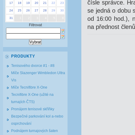
čísle správce. Hr
17
18
19
20
21
22
23
se jedná o dobu s
24
25
26
27
28
29
30
od 16:00 hod.), 
31
1
2
3
4
5
6
Filtrovat
na přednost členů
PRODUKTY
Tenisového dvorce #1 - #8
Míče Slazenger Wimbledon Ultra
Vis
Míče Tecnifibre X-One
Tecnifibre X-One (užité na
turnajích ČTS)
Pronájem tenisové skříňky
Bezpečné parkování kol a-nebo
osprchování
Podnájem turnajových šaten