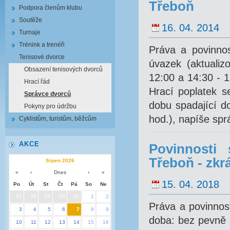
Třeboň
Podpora členům klubu
Soutěže
16. 04. 2014
Turnaje
Trénink a trenéři
Práva a povinnos
Tenisové dvorce
úvazek (aktuali
Obsazení tenisových dvorců
12:00 a 14:30 - 1
Hrací řád
Hrací poplatek s
Správce dvorců
dobu spadající do
Pokyny pro údržbu
hod.), napíše spr
Cyklistům, turistům, běžcům
AKCE
Povinnosti 
Třeboň - zkr
Srpen 2026
«
‹
Dnes
›
»
15. 04. 2018
Po
Út
St
Čt
Pá
So
Ne
27
28
29
30
31
1
2
Práva a povinnos
3
4
5
6
7
8
9
doba: bez pevně 
10
11
12
13
14
15
16