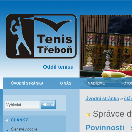
Oddíl tenisu
ÚVODNÍ STRÁNKA
O NÁS
NABÍZÍME
FOTO
úvodní stránka
»
člá
Správce d
ČLÁNKY
Povinnosti 
Členství v oddíle