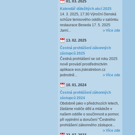
01. 03. 2025
Kalendář důležitých akcí 2025
14. 3. 2025, 17:30 Výroční členská
schůze tenisového oddílu v salónku
restaurace Beseda 17. 5. 2025
Jarní...
Více zde
13. 02. 2025
Čestná prohlášení zákonných
zástupců 2025
Čestná prohlášení se od roku 2025
nově provádí prostřednictvím
aplikace eos.jiskratrebon.cz
jednotně...
Více zde
10. 01. 2024
Čestná prohlášení zákonných
zástupců 2024
Obdobně jako v předchozích letech,
žádáme rodiče dětí a mládeže v
našem oddíle o součinnost a pomoc
při vyplnění a doručení "Čestného
prohlášení zákonného zástupce...
Více zde