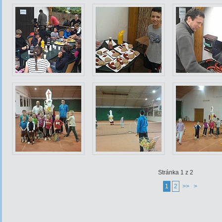
Stránka 1 z 2
1
2
>>
>