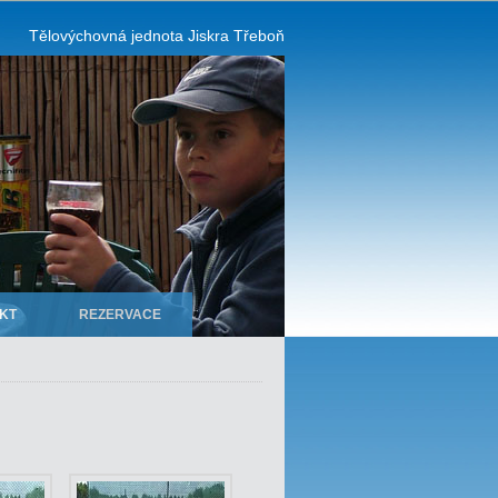
Tělovýchovná jednota Jiskra Třeboň
KT
REZERVACE