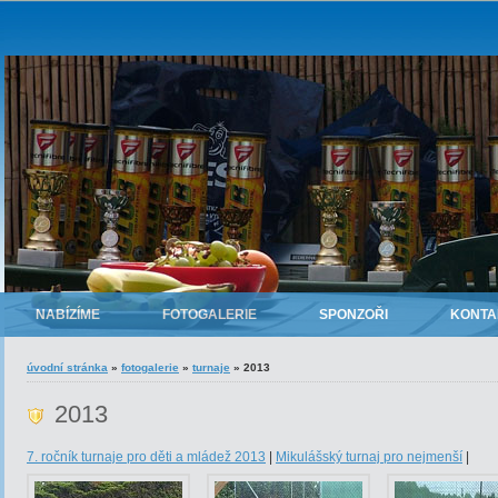
NABÍZÍME
FOTOGALERIE
SPONZOŘI
KONTA
úvodní stránka
»
fotogalerie
»
turnaje
»
2013
2013
7. ročník turnaje pro děti a mládež 2013
|
Mikulášský turnaj pro nejmenší
|