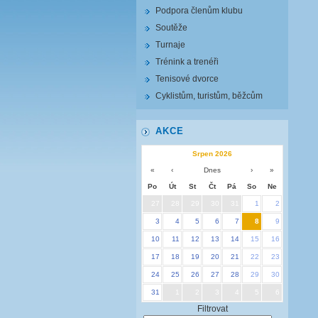
Podpora členům klubu
Soutěže
Turnaje
Trénink a trenéři
Tenisové dvorce
Cyklistům, turistům, běžcům
AKCE
Srpen 2026
«
‹
Dnes
›
»
Po
Út
St
Čt
Pá
So
Ne
27
28
29
30
31
1
2
3
4
5
6
7
8
9
10
11
12
13
14
15
16
17
18
19
20
21
22
23
24
25
26
27
28
29
30
31
1
2
3
4
5
6
Filtrovat