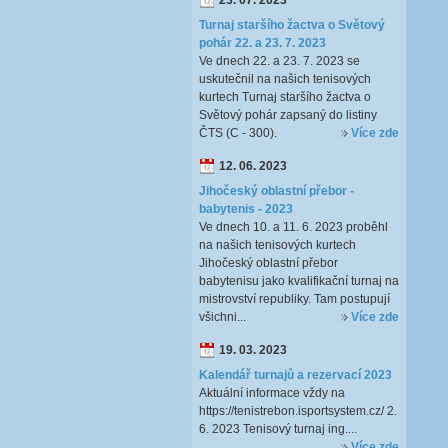
23. 07. 2023
Turnaj staršího žactva o Světový
pohár 22. a 23. 7. 2023
Ve dnech 22. a 23. 7. 2023 se
uskutečnil na našich tenisových
kurtech Turnaj staršího žactva o
Světový pohár zapsaný do listiny
ČTS (C - 300).
Více zde
12. 06. 2023
Jihočeský oblastní přebor -
babytenis - 2023
Ve dnech 10. a 11. 6. 2023 proběhl
na našich tenisových kurtech
Jihočeský oblastní přebor
babytenisu jako kvalifikační turnaj na
mistrovství republiky. Tam postupují
všichni...
Více zde
19. 03. 2023
Kalendář turnajů a rezervací 2023
Aktuální informace vždy na
https://tenistrebon.isportsystem.cz/ 2.
6. 2023 Tenisový turnaj ing....
Více zde