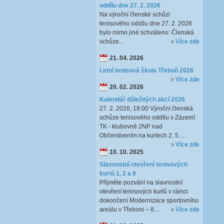
oddílu dne 27. 2. 2026
Na výroční členské schůzi
tenisového oddílu dne 27. 2. 2026
bylo mimo jiné schváleno: Členská
schůze...
Více zde
21. 04. 2026
Letní tenisová škola Třeboň 2026
Více zde
20. 02. 2026
Kalendář důležitých akcí 2026
27. 2. 2026, 18:00 Výroční členská
schůze tenisového oddílu v Zázemí
TK - klubovně 2NP nad
Občerstvením na kurtech 2. 5....
Více zde
10. 10. 2025
Slavnostní otevření tenisových
kurtů 1, 2 a 8
Přijměte pozvání na slavnostní
otevření tenisových kurtů v rámci
dokončení Modernizace sportovního
areálu v Třeboni – II....
Více zde