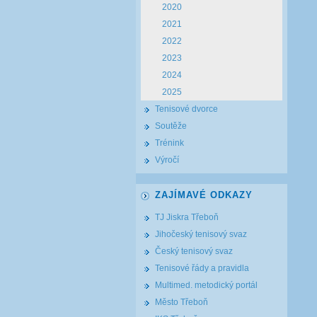
2020
2021
2022
2023
2024
2025
Tenisové dvorce
Soutěže
Trénink
Výročí
ZAJÍMAVÉ ODKAZY
TJ Jiskra Třeboň
Jihočeský tenisový svaz
Český tenisový svaz
Tenisové řády a pravidla
Multimed. metodický portál
Město Třeboň