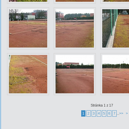
Stránka 1 z 17
1
2
3
4
5
6
7
...
>>
>