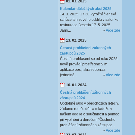
01. 03. 2025
Kalendář důležitých akcí 2025
14. 3. 2025, 17:30 Výroční členská
schůze tenisového oddílu v salónku
restaurace Beseda 17. 5. 2025
Jarní...
Více zde
13. 02. 2025
Čestná prohlášení zákonných
zástupců 2025
Čestná prohlášení se od roku 2025
nově provádí prostřednictvím
aplikace eos.jiskratrebon.cz
jednotně...
Více zde
10. 01. 2024
Čestná prohlášení zákonných
zástupců 2024
Obdobně jako v předchozích letech,
žádáme rodiče dětí a mládeže v
našem oddíle o součinnost a pomoc
při vyplnění a doručení "Čestného
prohlášení zákonného zástupce...
Více zde