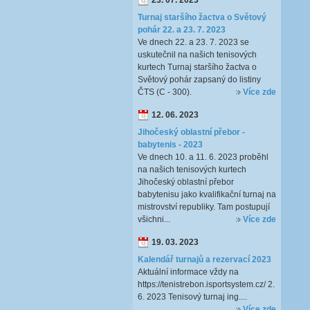
23. 07. 2023
Turnaj staršího žactva o Světový
pohár 22. a 23. 7. 2023
Ve dnech 22. a 23. 7. 2023 se
uskutečnil na našich tenisových
kurtech Turnaj staršího žactva o
Světový pohár zapsaný do listiny
ČTS (C - 300).
Více zde
12. 06. 2023
Jihočeský oblastní přebor -
babytenis - 2023
Ve dnech 10. a 11. 6. 2023 proběhl
na našich tenisových kurtech
Jihočeský oblastní přebor
babytenisu jako kvalifikační turnaj na
mistrovství republiky. Tam postupují
všichni...
Více zde
19. 03. 2023
Kalendář turnajů a rezervací 2023
Aktuální informace vždy na
https://tenistrebon.isportsystem.cz/ 2.
6. 2023 Tenisový turnaj ing....
Více zde