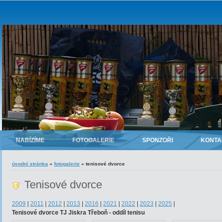
NABÍZÍME
FOTOGALERIE
SPONZOŘI
KONTA
úvodní stránka
»
fotogalerie
»
tenisové dvorce
Tenisové dvorce
2009
|
2011
|
2012
|
2013
|
2016
|
2021
|
2022
|
2023
|
2025
|
Tenisové dvorce TJ Jiskra Třeboň - oddíl tenisu