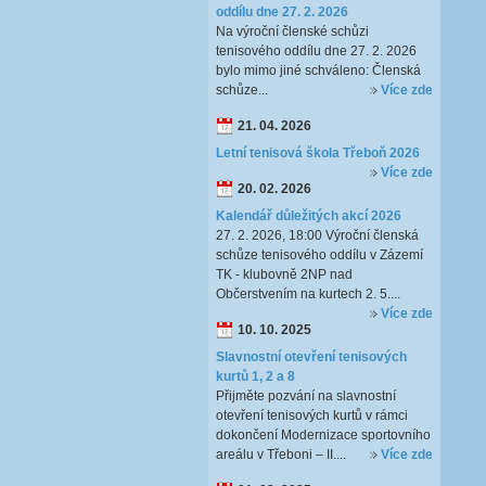
oddílu dne 27. 2. 2026
Na výroční členské schůzi
tenisového oddílu dne 27. 2. 2026
bylo mimo jiné schváleno: Členská
schůze...
Více zde
21. 04. 2026
Letní tenisová škola Třeboň 2026
Více zde
20. 02. 2026
Kalendář důležitých akcí 2026
27. 2. 2026, 18:00 Výroční členská
schůze tenisového oddílu v Zázemí
TK - klubovně 2NP nad
Občerstvením na kurtech 2. 5....
Více zde
10. 10. 2025
Slavnostní otevření tenisových
kurtů 1, 2 a 8
Přijměte pozvání na slavnostní
otevření tenisových kurtů v rámci
dokončení Modernizace sportovního
areálu v Třeboni – II....
Více zde