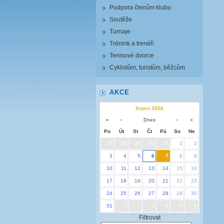
Podpora členům klubu
Soutěže
Turnaje
Trénink a trenéři
Tenisové dvorce
Cyklistům, turistům, běžcům
AKCE
Srpen 2026
«
‹
Dnes
›
»
Po
Út
St
Čt
Pá
So
Ne
27
28
29
30
31
1
2
3
4
5
6
7
8
9
10
11
12
13
14
15
16
17
18
19
20
21
22
23
24
25
26
27
28
29
30
31
1
2
3
4
5
6
Filtrovat