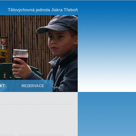
Tělovýchovná jednota Jiskra Třeboň
KT
REZERVACE