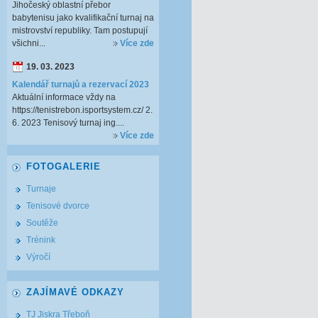
Jihočeský oblastní přebor
babytenisu jako kvalifikační turnaj na
mistrovství republiky. Tam postupují
všichni...
Více zde
19. 03. 2023
Kalendář turnajů a rezervací 2023
Aktuální informace vždy na
https://tenistrebon.isportsystem.cz/ 2.
6. 2023 Tenisový turnaj ing....
Více zde
FOTOGALERIE
Turnaje
Tenisové dvorce
Soutěže
Trénink
Výročí
ZAJÍMAVÉ ODKAZY
TJ Jiskra Třeboň