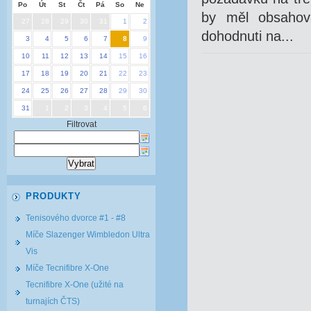
Po
Út
St
Čt
Pá
So
Ne
by měl obsahova
27
28
29
30
31
1
2
dohodnuti na...
3
4
5
6
7
8
9
10
11
12
13
14
15
16
17
18
19
20
21
22
23
24
25
26
27
28
29
30
31
1
2
3
4
5
6
Filtrovat
PRODUKTY
Tenisového dvorce #1 - #8
Míče Slazenger Wimbledon Ultra
Vis
Míče Tecnifibre X-One
Tecnifibre X-One (užité na
turnajích ČTS)