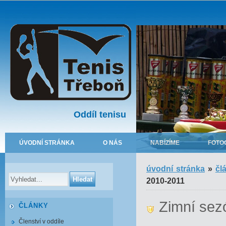
Oddíl tenisu
ÚVODNÍ STRÁNKA
O NÁS
NABÍZÍME
FOTO
úvodní stránka
»
čl
2010-2011
Zimní sez
ČLÁNKY
Členství v oddíle