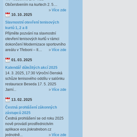
Občerstvením na kurtech 2. 5....
Více zde
10. 10. 2025
Slavnostní otevření tenisových
kurtů 1, 2 a 8
Přijměte pozvání na slavnostní
otevření tenisových kurtů v rámci
dokončení Modernizace sportovního
areálu v Třeboni – II....
Více zde
01. 03. 2025
Kalendář důležitých akcí 2025
14. 3. 2025, 17:30 Výroční členská
schůze tenisového oddílu v salónku
restaurace Beseda 17. 5. 2025
Jarní...
Více zde
13. 02. 2025
Čestná prohlášení zákonných
zástupců 2025
Čestná prohlášení se od roku 2025
nově provádí prostřednictvím
aplikace eos.jiskratrebon.cz
jednotně...
Více zde