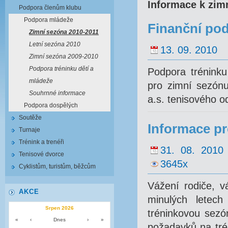
Informace k zim
Podpora členům klubu
Podpora mládeže
Finanční pod
Zimní sezóna 2010-2011
Letní sezóna 2010
13. 09. 2010
Zimní sezóna 2009-2010
Podpora tréninku dětí a
Podpora tréninku
mládeže
pro zimní sezónu
Souhrnné informace
a.s. tenisového od
Podpora dospělých
Soutěže
Informace pr
Turnaje
Trénink a trenéři
31. 08. 2010
Tenisové dvorce
3645x
Cyklistům, turistům, běžcům
Vážení rodiče, v
AKCE
minulých letech
Srpen 2026
tréninkovou sezó
«
‹
Dnes
›
»
požadavků na tré