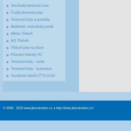
Jihočeský tenisový svaz
Český tenisový svaz
Tenisové řády a pravidla
Multimed. metodický portál
Město Třeboň
IKS Třeboň
Třeboň jako na dlani
Původní stránky TO
Tenisová hala - ceník
Tenisová hala - rezervace
Sazebník odměn ČTS 2019
© 2009 - 2019 www.jiskratrebon.cz a http://tenis.jiskratrebon.cz/