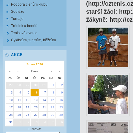
(http://cztenis.
Podpora členům klubu
starší žáci: htt
Soutěže
žákyně: http://c
Turnaje
Trénink a trenéři
Tenisové dvorce
Cyklistům, turistům, běžcům
AKCE
Srpen 2026
«
‹
Dnes
›
»
Po
Út
St
Čt
Pá
So
Ne
27
28
29
30
31
1
2
3
4
5
6
7
8
9
10
11
12
13
14
15
16
17
18
19
20
21
22
23
24
25
26
27
28
29
30
31
1
2
3
4
5
6
Filtrovat