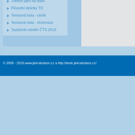
Třeboň jako na dlani
Původní stránky TO
Tenisová hala - ceník
Tenisová hala - rezervace
Sazebník odměn ČTS 2019
© 2009 - 2019 www.jiskratrebon.cz a http://tenis.jiskratrebon.cz/