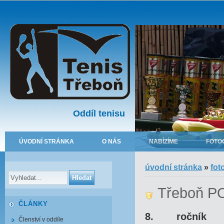
Oddíl tenisu
ÚVODNÍ STRÁNKA
O NÁS
NABÍZÍME
FOTO
úvodní stránka
»
fot
Třeboň P
ČLÁNKY
8. ročník
Členství v oddíle