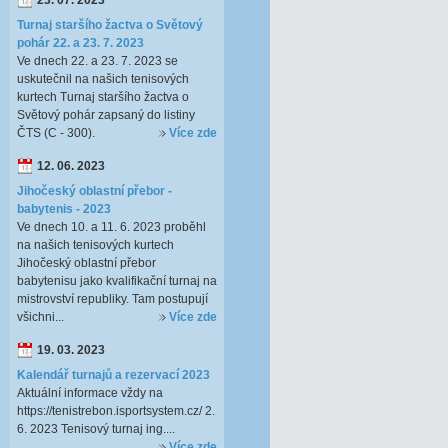
23. 07. 2023
Turnaj staršího žactva o Světový
pohár 22. a 23. 7. 2023
Ve dnech 22. a 23. 7. 2023 se
uskutečnil na našich tenisových
kurtech Turnaj staršího žactva o
Světový pohár zapsaný do listiny
ČTS (C - 300).
Více zde
12. 06. 2023
Jihočeský oblastní přebor -
babytenis - 2023
Ve dnech 10. a 11. 6. 2023 proběhl
na našich tenisových kurtech
Jihočeský oblastní přebor
babytenisu jako kvalifikační turnaj na
mistrovství republiky. Tam postupují
všichni...
Více zde
19. 03. 2023
Kalendář turnajů a rezervací 2023
Aktuální informace vždy na
https://tenistrebon.isportsystem.cz/ 2.
6. 2023 Tenisový turnaj ing....
Více zde