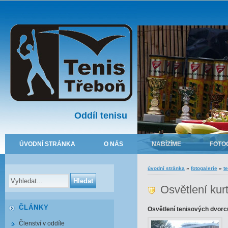
Oddíl tenisu
ÚVODNÍ STRÁNKA
O NÁS
NABÍZÍME
FOTO
úvodní stránka
»
fotogalerie
»
t
Osvětlení kur
ČLÁNKY
Osvětlení tenisových dvorců
Členství v oddíle