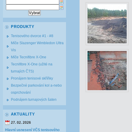
PRODUKTY
Tenisového dvorce #1 - #8
Míče Slazenger Wimbledon Ultra
Vis
Míče Tecnifibre X-One
Tecnifibre X-One (užité na
turnajích ČTS)
Pronájem tenisové skříňky
Bezpečné parkování kol a-nebo
osprchování
Podnájem turnajových šaten
AKTUALITY
27. 02. 2026
Hlavní usnesení VČS tenisového