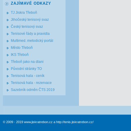
ZAJÍMAVÉ ODKAZY
TJ Jiskra Třeboň
Jihočeský tenisový svaz
Český tenisový svaz
Tenisové řády a pravidla
Multimed. metodický portál
Město Třeboň
IKS Třeboň
Třeboň jako na dlani
Původní stránky TO
Tenisová hala - ceník
Tenisová hala - rezervace
Sazebník odměn ČTS 2019
© 2009 - 2019 www.jiskratrebon.cz a http://tenis.jiskratrebon.cz/