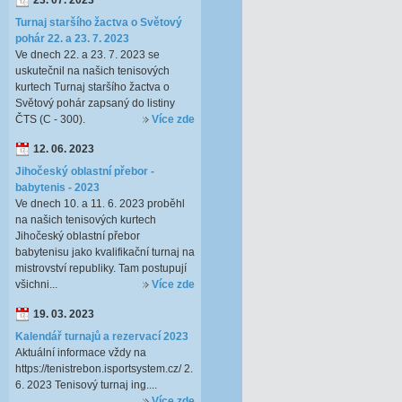
23. 07. 2023
Turnaj staršího žactva o Světový
pohár 22. a 23. 7. 2023
Ve dnech 22. a 23. 7. 2023 se
uskutečnil na našich tenisových
kurtech Turnaj staršího žactva o
Světový pohár zapsaný do listiny
ČTS (C - 300).
Více zde
12. 06. 2023
Jihočeský oblastní přebor -
babytenis - 2023
Ve dnech 10. a 11. 6. 2023 proběhl
na našich tenisových kurtech
Jihočeský oblastní přebor
babytenisu jako kvalifikační turnaj na
mistrovství republiky. Tam postupují
všichni...
Více zde
19. 03. 2023
Kalendář turnajů a rezervací 2023
Aktuální informace vždy na
https://tenistrebon.isportsystem.cz/ 2.
6. 2023 Tenisový turnaj ing....
Více zde