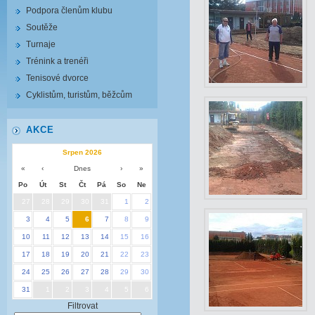
Podpora členům klubu
Soutěže
Turnaje
Trénink a trenéři
Tenisové dvorce
Cyklistům, turistům, běžcům
AKCE
Srpen 2026
«
‹
Dnes
›
»
Po
Út
St
Čt
Pá
So
Ne
27
28
29
30
31
1
2
3
4
5
6
7
8
9
10
11
12
13
14
15
16
17
18
19
20
21
22
23
24
25
26
27
28
29
30
31
1
2
3
4
5
6
Filtrovat