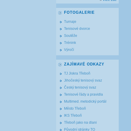
FOTOGALERIE
Turnaje
Tenisové dvorce
Soutěže
Trénink
Výročí
ZAJÍMAVÉ ODKAZY
TJ Jiskra Třeboň
Jihočeský tenisový svaz
Český tenisový svaz
Tenisové řády a pravidla
Multimed. metodický portál
Město Třeboň
IKS Třeboň
Třeboň jako na dlani
Původní stránky TO