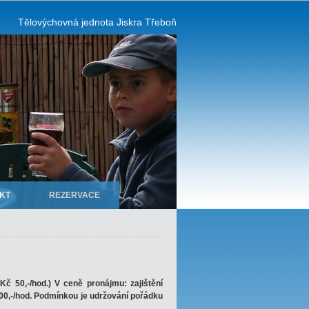
Tělovýchovná jednota Jiskra Třeboň
KT
REZERVACE
č 50,-/hod.) V ceně pronájmu: zajištění
00,-/hod. Podmínkou je udržování pořádku