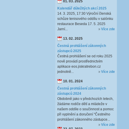
01. 03. 2025
Kalendář důležitých akcí 2025
14. 3. 2025, 17:30 Výroční členská
schůze tenisového oddílu v salónku
restaurace Beseda 17. 5. 2025
Jarní...
Více zde
13. 02. 2025
Čestná prohlášení zákonných
zástupců 2025
Čestná prohlášení se od roku 2025
nově provádí prostřednictvím
aplikace eos.jiskratrebon.cz
jednotně...
Více zde
10. 01. 2024
Čestná prohlášení zákonných
zástupců 2024
Obdobně jako v předchozích letech,
žádáme rodiče dětí a mládeže v
našem oddíle o součinnost a pomoc
při vyplnění a doručení "Čestného
prohlášení zákonného zástupce...
Více zde