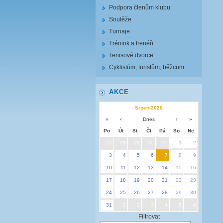
Podpora členům klubu
Soutěže
Turnaje
Trénink a trenéři
Tenisové dvorce
Cyklistům, turistům, běžcům
AKCE
Srpen 2026
«
‹
Dnes
›
»
Po
Út
St
Čt
Pá
So
Ne
27
28
29
30
31
1
2
3
4
5
6
7
8
9
10
11
12
13
14
15
16
17
18
19
20
21
22
23
24
25
26
27
28
29
30
31
1
2
3
4
5
6
Filtrovat