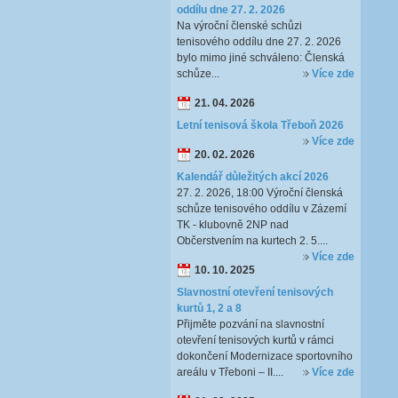
oddílu dne 27. 2. 2026
Na výroční členské schůzi
tenisového oddílu dne 27. 2. 2026
bylo mimo jiné schváleno: Členská
schůze...
Více zde
21. 04. 2026
Letní tenisová škola Třeboň 2026
Více zde
20. 02. 2026
Kalendář důležitých akcí 2026
27. 2. 2026, 18:00 Výroční členská
schůze tenisového oddílu v Zázemí
TK - klubovně 2NP nad
Občerstvením na kurtech 2. 5....
Více zde
10. 10. 2025
Slavnostní otevření tenisových
kurtů 1, 2 a 8
Přijměte pozvání na slavnostní
otevření tenisových kurtů v rámci
dokončení Modernizace sportovního
areálu v Třeboni – II....
Více zde