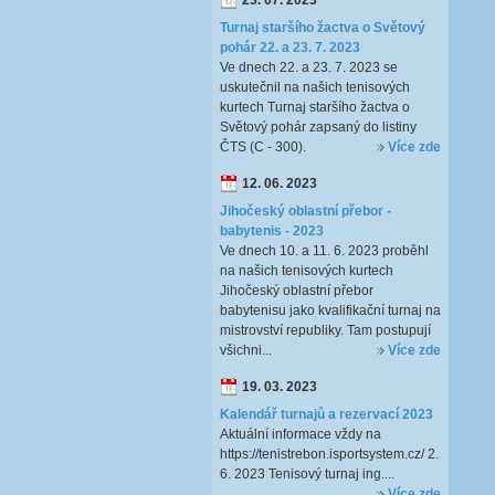
23. 07. 2023
Turnaj staršího žactva o Světový
pohár 22. a 23. 7. 2023
Ve dnech 22. a 23. 7. 2023 se
uskutečnil na našich tenisových
kurtech Turnaj staršího žactva o
Světový pohár zapsaný do listiny
ČTS (C - 300).
Více zde
12. 06. 2023
Jihočeský oblastní přebor -
babytenis - 2023
Ve dnech 10. a 11. 6. 2023 proběhl
na našich tenisových kurtech
Jihočeský oblastní přebor
babytenisu jako kvalifikační turnaj na
mistrovství republiky. Tam postupují
všichni...
Více zde
19. 03. 2023
Kalendář turnajů a rezervací 2023
Aktuální informace vždy na
https://tenistrebon.isportsystem.cz/ 2.
6. 2023 Tenisový turnaj ing....
Více zde