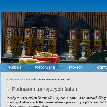
NABÍZÍME
FOTOGALERIE
SPONZOŘI
KONTA
úvodní stránka
»
produkty
»
podnájem turnajových šaten
Podnájem turnajových šaten
Podnájem turnajových šaten: Kč 100,-/hod a šatnu. (Pro klubové účely K
přístupu, úklidu a sprch. Podnájem během topné sezony s příplatkem Kč 1
a zákaz vstupu ve sportovní ob