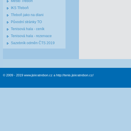
Město Třeboň
IKS Třeboň
Třeboň jako na dlani
Původní stránky TO
Tenisová hala - ceník
Tenisová hala - rezervace
Sazebník odměn ČTS 2019
© 2009 - 2019 www.jiskratrebon.cz a http://tenis.jiskratrebon.cz/