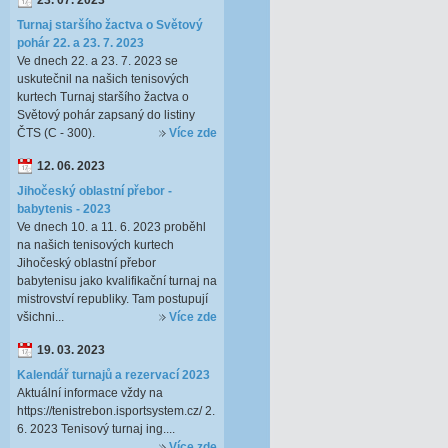
23. 07. 2023
Turnaj staršího žactva o Světový
pohár 22. a 23. 7. 2023
Ve dnech 22. a 23. 7. 2023 se
uskutečnil na našich tenisových
kurtech Turnaj staršího žactva o
Světový pohár zapsaný do listiny
ČTS (C - 300).
Více zde
12. 06. 2023
Jihočeský oblastní přebor -
babytenis - 2023
Ve dnech 10. a 11. 6. 2023 proběhl
na našich tenisových kurtech
Jihočeský oblastní přebor
babytenisu jako kvalifikační turnaj na
mistrovství republiky. Tam postupují
všichni...
Více zde
19. 03. 2023
Kalendář turnajů a rezervací 2023
Aktuální informace vždy na
https://tenistrebon.isportsystem.cz/ 2.
6. 2023 Tenisový turnaj ing....
Více zde