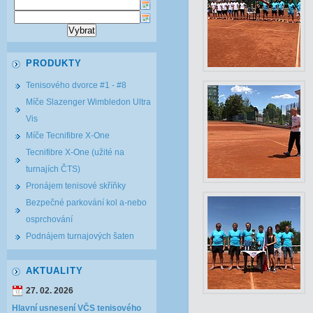
PRODUKTY
Tenisového dvorce #1 - #8
Míče Slazenger Wimbledon Ultra
Vis
Míče Tecnifibre X-One
Tecnifibre X-One (užité na
turnajích ČTS)
Pronájem tenisové skříňky
Bezpečné parkování kol a-nebo
osprchování
Podnájem turnajových šaten
AKTUALITY
27. 02. 2026
Hlavní usnesení VČS tenisového