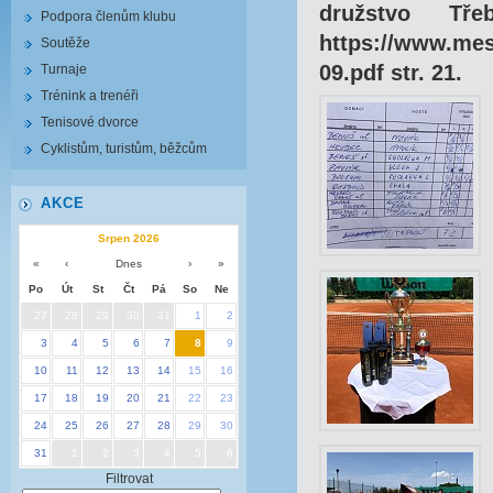
družstvo Tř
Podpora členům klubu
https://www.mes
Soutěže
09.pdf str. 21.
Turnaje
Trénink a trenéři
Tenisové dvorce
Cyklistům, turistům, běžcům
AKCE
Srpen 2026
«
‹
Dnes
›
»
Po
Út
St
Čt
Pá
So
Ne
27
28
29
30
31
1
2
3
4
5
6
7
8
9
10
11
12
13
14
15
16
17
18
19
20
21
22
23
24
25
26
27
28
29
30
31
1
2
3
4
5
6
Filtrovat