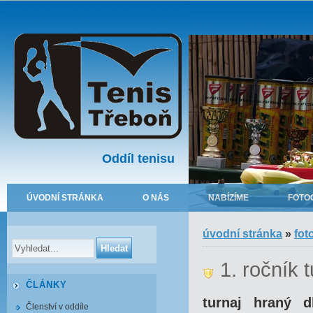
Oddíl tenisu
ÚVODNÍ STRÁNKA
O NÁS
NABÍZÍME
FOTO
úvodní stránka
»
fot
1. ročník 
ČLÁNKY
turnaj hraný d
Členství v oddíle