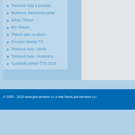
Tenisové řády a pravidla
Multimed. metodický portál
Město Třeboň
IKS Třeboň
Třeboň jako na dlani
Původní stránky TO
Tenisová hala - ceník
Tenisová hala - rezervace
Sazebník odměn ČTS 2019
© 2009 - 2019 www.jiskratrebon.cz a http://tenis.jiskratrebon.cz/