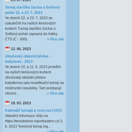
23. 07. 2023
Turnaj staršího žactva o Světový
pohár 22. a 23. 7. 2023
Ve dnech 22. a 23. 7. 2023 se
uskutečnil na našich tenisových
kurtech Turnaj staršího žactva o
Světový pohár zapsaný do listiny
ČTS (C - 300).
Více zde
12. 06. 2023
Jihočeský oblastní přebor -
babytenis - 2023
Ve dnech 10. a 11. 6. 2023 proběhl
na našich tenisových kurtech
Jihočeský oblastní přebor
babytenisu jako kvalifikační turnaj na
mistrovství republiky. Tam postupují
všichni...
Více zde
19. 03. 2023
Kalendář turnajů a rezervací 2023
Aktuální informace vždy na
https://tenistrebon.isportsystem.cz/ 2.
6. 2023 Tenisový turnaj ing....
Více zde