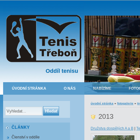
Oddíl tenisu
ÚVODNÍ STRÁNKA
O NÁS
NABÍZÍME
FOTO
úvodní stránka
»
fotogalerie
»
t
2013
ČLÁNKY
Družstva dospělých A a B
|
Te
Členství v oddíle