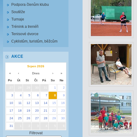
Podpora členům klubu
Soutěže
Turnaje
Trénink a trenéři
Tenisové dvorce
Cyklistům, turistům, běžcům
AKCE
Srpen 2026
«
‹
Dnes
›
»
Po
Út
St
Čt
Pá
So
Ne
27
28
29
30
31
1
2
3
4
5
6
7
8
9
10
11
12
13
14
15
16
17
18
19
20
21
22
23
24
25
26
27
28
29
30
31
1
2
3
4
5
6
Filtrovat