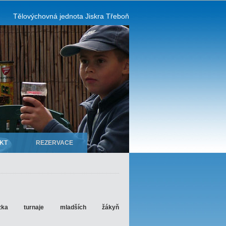
Tělovýchovná jednota Jiskra Třeboň
KT
REZERVACE
zka turnaje mladších žákyň