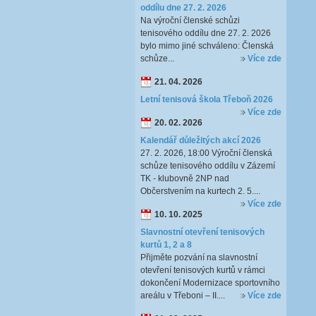
oddílu dne 27. 2. 2026
Na výroční členské schůzi
tenisového oddílu dne 27. 2. 2026
bylo mimo jiné schváleno: Členská
schůze...
Více zde
21. 04. 2026
Letní tenisová škola Třeboň 2026
Více zde
20. 02. 2026
Kalendář důležitých akcí 2026
27. 2. 2026, 18:00 Výroční členská
schůze tenisového oddílu v Zázemí
TK - klubovně 2NP nad
Občerstvením na kurtech 2. 5....
Více zde
10. 10. 2025
Slavnostní otevření tenisových
kurtů 1, 2 a 8
Přijměte pozvání na slavnostní
otevření tenisových kurtů v rámci
dokončení Modernizace sportovního
areálu v Třeboni – II....
Více zde