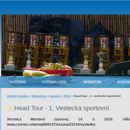
NABÍZÍME
FOTOGALERIE
SPONZOŘI
KONTA
úvodní stránka
»
fotogalerie
»
turnaje
»
2016
»
head tour - 1. vestecká sportovní
Head Tour - 1. Vestecká sportovní
Veronica Marnová (vpravo), 14. 3. 2016: vítě
www.cztenis.cz/turnaj/806157/sezona/Z1516/vysledky