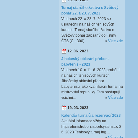
23. 07. 2023
Turnaj staršího žactva o Světový
pohár 22. a 23. 7. 2023
Ve dnech 22. a 23. 7. 2023 se
uskutečnil na našich tenisových
kurtech Turnaj staršího žactva o
Světový pohár zapsaný do listiny
ČTS (C - 300).
Více zde
12. 06. 2023
Jihočeský oblastní přebor -
babytenis - 2023
Ve dnech 10. a 11. 6. 2023 proběhl
na našich tenisových kurtech
Jihočeský oblastní přebor
babytenisu jako kvalifikační turnaj na
mistrovství republiky. Tam postupují
všichni...
Více zde
19. 03. 2023
Kalendář turnajů a rezervací 2023
Aktuální informace vždy na
https://tenistrebon.isportsystem.cz/ 2.
6. 2023 Tenisový turnaj ing....
Více zde