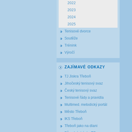
2022
2023
2024
2025
Tenisové dvorce
Soutěže
Trénink
Výročí
ZAJÍMAVÉ ODKAZY
TJ Jiskra Třeboň
Jihočeský tenisový svaz
Český tenisový svaz
Tenisové řády a pravidla
Multimed. metodický portál
Město Třeboň
IKS Třeboň
Třeboň jako na dlani