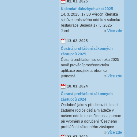
01. 03. 2025
Kalendář důležitých akcí 2025
14. 3. 2025, 17:30 Výroční členská
schůze tenisového oddílu v salónku
restaurace Beseda 17. 5. 2025
Jarní...
Více zde
13. 02. 2025
Čestná prohlášení zákonných
zástupců 2025
Čestná prohlášení se od roku 2025
nově provádí prostřednictvím
aplikace eos.jiskratrebon.cz
jednotně...
Více zde
10. 01. 2024
Čestná prohlášení zákonných
zástupců 2024
Obdobně jako v předchozích letech,
žádáme rodiče dětí a mládeže v
našem oddíle o součinnost a pomoc
při vyplnění a doručení "Čestného
prohlášení zákonného zástupce...
Více zde