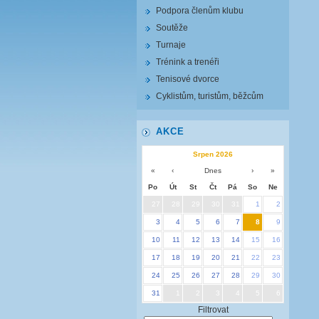
Podpora členům klubu
Soutěže
Turnaje
Trénink a trenéři
Tenisové dvorce
Cyklistům, turistům, běžcům
AKCE
Srpen 2026
«
‹
Dnes
›
»
Po
Út
St
Čt
Pá
So
Ne
27
28
29
30
31
1
2
3
4
5
6
7
8
9
10
11
12
13
14
15
16
17
18
19
20
21
22
23
24
25
26
27
28
29
30
31
1
2
3
4
5
6
Filtrovat