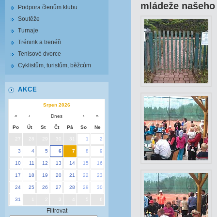
mládeže našeho 
Podpora členům klubu
Soutěže
Turnaje
Trénink a trenéři
Tenisové dvorce
Cyklistům, turistům, běžcům
AKCE
Srpen 2026
«
‹
Dnes
›
»
Po
Út
St
Čt
Pá
So
Ne
27
28
29
30
31
1
2
3
4
5
6
7
8
9
10
11
12
13
14
15
16
17
18
19
20
21
22
23
24
25
26
27
28
29
30
31
1
2
3
4
5
6
Filtrovat