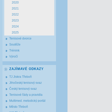
2020
2021
2022
2023
2024
2025
Tenisové dvorce
Soutěže
Trénink
Výročí
ZAJÍMAVÉ ODKAZY
TJ Jiskra Třeboň
Jihočeský tenisový svaz
Český tenisový svaz
Tenisové řády a pravidla
Multimed. metodický portál
Město Třeboň