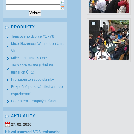
PRODUKTY
Tenisového dvorce #1 - #8
Míče Slazenger Wimbledon Ultra
Vis
Míče Tecnifibre X-One
Tecnifibre X-One (užité na
turnajích ČTS)
Pronájem tenisové skříňky
Bezpečné parkování kol a-nebo
osprchování
Podnájem turnajových šaten
AKTUALITY
27. 02. 2026
Hlavní usnesení VČS tenisového