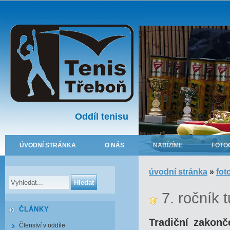
Oddíl tenisu
ÚVODNÍ STRÁNKA
O NÁS
NABÍZÍME
FOTO
úvodní stránka
»
fot
7. ročník 
ČLÁNKY
Tradiční zakonč
Členství v oddíle