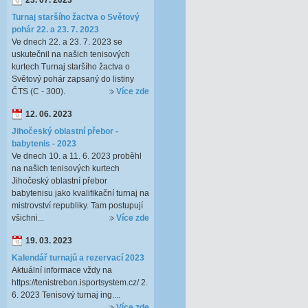
23. 07. 2023
Turnaj staršího žactva o Světový
pohár 22. a 23. 7. 2023
Ve dnech 22. a 23. 7. 2023 se
uskutečnil na našich tenisových
kurtech Turnaj staršího žactva o
Světový pohár zapsaný do listiny
ČTS (C - 300).
Více zde
12. 06. 2023
Jihočeský oblastní přebor -
babytenis - 2023
Ve dnech 10. a 11. 6. 2023 proběhl
na našich tenisových kurtech
Jihočeský oblastní přebor
babytenisu jako kvalifikační turnaj na
mistrovství republiky. Tam postupují
všichni...
Více zde
19. 03. 2023
Kalendář turnajů a rezervací 2023
Aktuální informace vždy na
https://tenistrebon.isportsystem.cz/ 2.
6. 2023 Tenisový turnaj ing....
Více zde