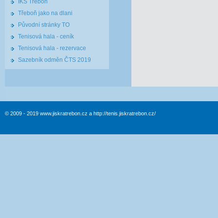
IKS Třeboň
Třeboň jako na dlani
Původní stránky TO
Tenisová hala - ceník
Tenisová hala - rezervace
Sazebník odměn ČTS 2019
© 2009 - 2019 www.jiskratrebon.cz a http://tenis.jiskratrebon.cz/