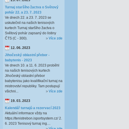
23. 07. 2023
Turnaj staršího žactva o Světový
pohár 22. a 23. 7. 2023
Ve dnech 22. a 23. 7. 2023 se
uskutečnil na našich tenisových
kurtech Turnaj staršího žactva o
Světový pohár zapsaný do listiny
ČTS (C - 300).
Více zde
12. 06. 2023
Jihočeský oblastní přebor -
babytenis - 2023
Ve dnech 10. a 11. 6. 2023 proběhl
na našich tenisových kurtech
Jihočeský oblastní přebor
babytenisu jako kvalifikační turnaj na
mistrovství republiky. Tam postupují
všichni...
Více zde
19. 03. 2023
Kalendář turnajů a rezervací 2023
Aktuální informace vždy na
https://tenistrebon.isportsystem.cz/ 2.
6. 2023 Tenisový turnaj ing....
Více zde