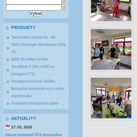
PRODUKTY
Tenisového dvorce #1 - #8
Míče Slazenger Wimbledon Ultra
Vis
Míče Tecnifibre X-One
Tecnifibre X-One (užité na
turnajích ČTS)
Pronájem tenisové skříňky
Bezpečné parkování kol a-nebo
osprchování
Podnájem turnajových šaten
AKTUALITY
27. 02. 2026
Hlavní usnesení VČS tenisového