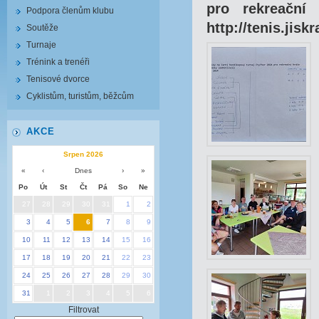
pro rekreační 
Podpora členům klubu
http://tenis.jisk
Soutěže
Turnaje
Trénink a trenéři
Tenisové dvorce
Cyklistům, turistům, běžcům
AKCE
Srpen 2026
«
‹
Dnes
›
»
Po
Út
St
Čt
Pá
So
Ne
27
28
29
30
31
1
2
3
4
5
6
7
8
9
10
11
12
13
14
15
16
17
18
19
20
21
22
23
24
25
26
27
28
29
30
31
1
2
3
4
5
6
Filtrovat