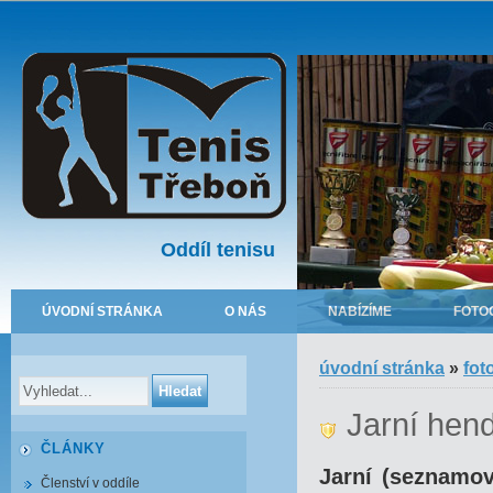
Oddíl tenisu
ÚVODNÍ STRÁNKA
O NÁS
NABÍZÍME
FOTO
úvodní stránka
»
fot
Jarní hend
ČLÁNKY
Jarní (seznamov
Členství v oddíle