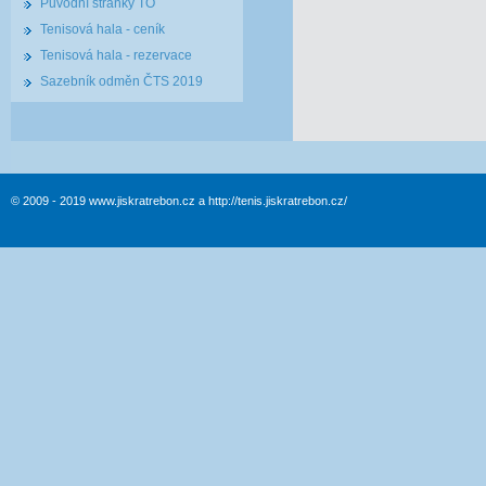
Původní stránky TO
Tenisová hala - ceník
Tenisová hala - rezervace
Sazebník odměn ČTS 2019
© 2009 - 2019 www.jiskratrebon.cz a http://tenis.jiskratrebon.cz/