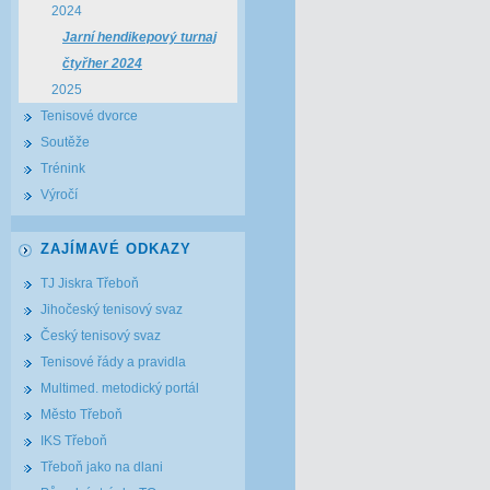
2024
Jarní hendikepový turnaj
čtyřher 2024
2025
Tenisové dvorce
Soutěže
Trénink
Výročí
ZAJÍMAVÉ ODKAZY
TJ Jiskra Třeboň
Jihočeský tenisový svaz
Český tenisový svaz
Tenisové řády a pravidla
Multimed. metodický portál
Město Třeboň
IKS Třeboň
Třeboň jako na dlani