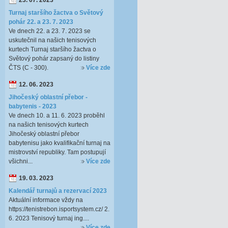
23. 07. 2023
Turnaj staršího žactva o Světový
pohár 22. a 23. 7. 2023
Ve dnech 22. a 23. 7. 2023 se
uskutečnil na našich tenisových
kurtech Turnaj staršího žactva o
Světový pohár zapsaný do listiny
ČTS (C - 300).
Více zde
12. 06. 2023
Jihočeský oblastní přebor -
babytenis - 2023
Ve dnech 10. a 11. 6. 2023 proběhl
na našich tenisových kurtech
Jihočeský oblastní přebor
babytenisu jako kvalifikační turnaj na
mistrovství republiky. Tam postupují
všichni...
Více zde
19. 03. 2023
Kalendář turnajů a rezervací 2023
Aktuální informace vždy na
https://tenistrebon.isportsystem.cz/ 2.
6. 2023 Tenisový turnaj ing....
Více zde