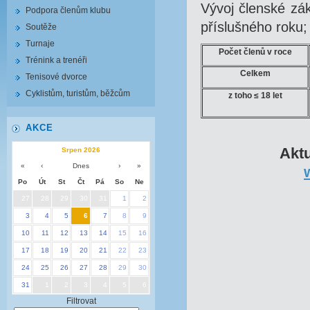
Vývoj členské zák
Podpora členům klubu
příslušného roku;
Soutěže
Turnaje
Počet členů v roce
Trénink a trenéři
Celkem
Tenisové dvorce
Cyklistům, turistům, běžcům
z toho ≤ 18 let
AKCE
Aktu
Srpen 2026
«
‹
Dnes
›
»
Po
Út
St
Čt
Pá
So
Ne
27
28
29
30
31
1
2
3
4
5
6
7
8
9
10
11
12
13
14
15
16
17
18
19
20
21
22
23
24
25
26
27
28
29
30
31
1
2
3
4
5
6
Filtrovat