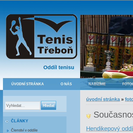
Oddíl tenisu
ÚVODNÍ STRÁNKA
O NÁS
NABÍZÍME
FOTO
úvodní stránka
»
fot
Současno
ČLÁNKY
Hendikepový oddíl
Členství v oddíle