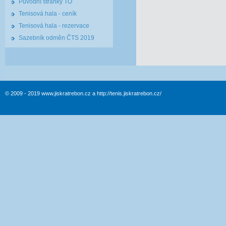
Původní stránky TO
Tenisová hala - ceník
Tenisová hala - rezervace
Sazebník odměn ČTS 2019
© 2009 - 2019 www.jiskratrebon.cz a http://tenis.jiskratrebon.cz/