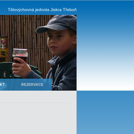
Tělovýchovná jednota Jiskra Třeboň
KT
REZERVACE