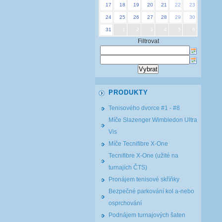
17
18
19
20
21
22
23
24
25
26
27
28
29
30
31
1
2
3
4
5
6
Filtrovat
PRODUKTY
Tenisového dvorce #1 - #8
Míče Slazenger Wimbledon Ultra
Vis
Míče Tecnifibre X-One
Tecnifibre X-One (užité na
turnajích ČTS)
Pronájem tenisové skříňky
Bezpečné parkování kol a-nebo
osprchování
Podnájem turnajových šaten