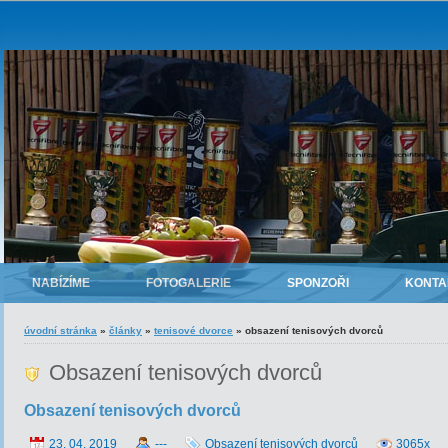
NABÍZÍME
FOTOGALERIE
SPONZOŘI
KONTA
úvodní stránka
»
články
»
tenisové dvorce
»
obsazení tenisových dvorců
Obsazení tenisových dvorců
Obsazení tenisových dvorců
23. 04. 2019
---
Obsazení tenisových dvorců
3065x