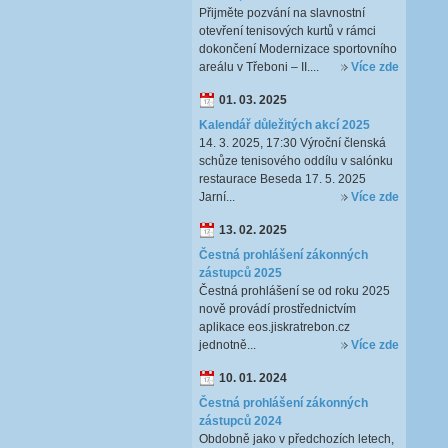
Přijměte pozvání na slavnostní
otevření tenisových kurtů v rámci
dokončení Modernizace sportovního
areálu v Třeboni – II....
Více zde
01. 03. 2025
Kalendář důležitých akcí 2025
14. 3. 2025, 17:30 Výroční členská
schůze tenisového oddílu v salónku
restaurace Beseda 17. 5. 2025
Jarní...
Více zde
13. 02. 2025
Čestná prohlášení zákonných
zástupců 2025
Čestná prohlášení se od roku 2025
nově provádí prostřednictvím
aplikace eos.jiskratrebon.cz
jednotně...
Více zde
10. 01. 2024
Čestná prohlášení zákonných
zástupců 2024
Obdobně jako v předchozích letech,