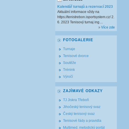
Kalendář turnajů a rezervací 2023
Aktuální informace vždy na
https://tenistrebon.isportsystem.cz/ 2.
6. 2023 Tenisový turnaj ing....
Více zde
FOTOGALERIE
Turnaje
Tenisové dvorce
Soutěže
Trénink
Výročí
ZAJÍMAVÉ ODKAZY
TJ Jiskra Třeboň
Jihočeský tenisový svaz
Český tenisový svaz
Tenisové řády a pravidla
Multimed. metodický portál