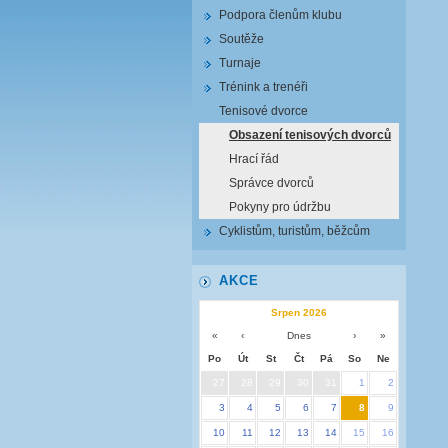
Podpora členům klubu
Soutěže
Turnaje
Trénink a trenéři
Tenisové dvorce
Obsazení tenisových dvorců
Hrací řád
Správce dvorců
Pokyny pro údržbu
Cyklistům, turistům, běžcům
AKCE
Srpen 2026
«
‹
Dnes
›
»
Po
Út
St
Čt
Pá
So
Ne
27
28
29
30
31
1
2
3
4
5
6
7
8
9
10
11
12
13
14
15
16