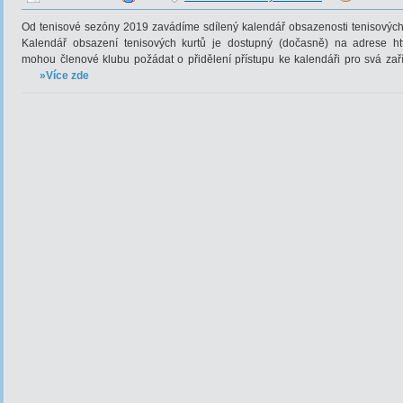
Od tenisové sezóny 2019 zavádíme sdílený kalendář obsazenosti tenisových
Kalendář obsazení tenisových kurtů je dostupný (dočasně) na adrese http
mohou členové klubu požádat o přidělení přístupu ke kalendáři pro svá zaří
»Více zde