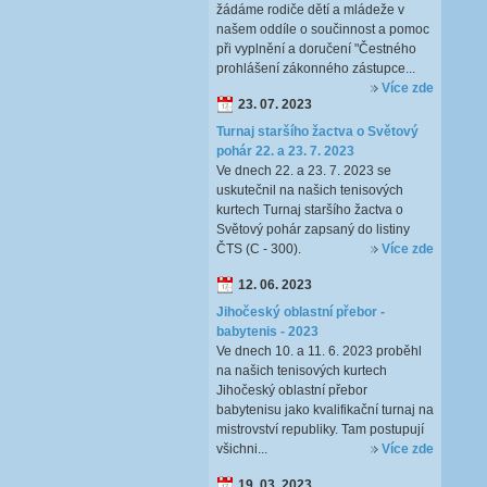
žádáme rodiče dětí a mládeže v
našem oddíle o součinnost a pomoc
při vyplnění a doručení "Čestného
prohlášení zákonného zástupce...
Více zde
23. 07. 2023
Turnaj staršího žactva o Světový
pohár 22. a 23. 7. 2023
Ve dnech 22. a 23. 7. 2023 se
uskutečnil na našich tenisových
kurtech Turnaj staršího žactva o
Světový pohár zapsaný do listiny
ČTS (C - 300).
Více zde
12. 06. 2023
Jihočeský oblastní přebor -
babytenis - 2023
Ve dnech 10. a 11. 6. 2023 proběhl
na našich tenisových kurtech
Jihočeský oblastní přebor
babytenisu jako kvalifikační turnaj na
mistrovství republiky. Tam postupují
všichni...
Více zde
19. 03. 2023