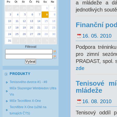
a mládeže a dál
Po
Út
St
Čt
Pá
So
Ne
27
28
29
30
31
1
2
jednotlivých sou
3
4
5
6
7
8
9
10
11
12
13
14
15
16
Finanční pod
17
18
19
20
21
22
23
24
25
26
27
28
29
30
16. 05. 2010
31
1
2
3
4
5
6
Podpora tréninku
Filtrovat
pro zimní sezón
PRADAST, spol. s 
zde
PRODUKTY
Tenisové mí
Tenisového dvorce #1 - #8
Míče Slazenger Wimbledon Ultra
mládeže
Vis
16. 08. 2010
Míče Tecnifibre X-One
Tecnifibre X-One (užité na
Tenisový oddíl 
turnajích ČTS)