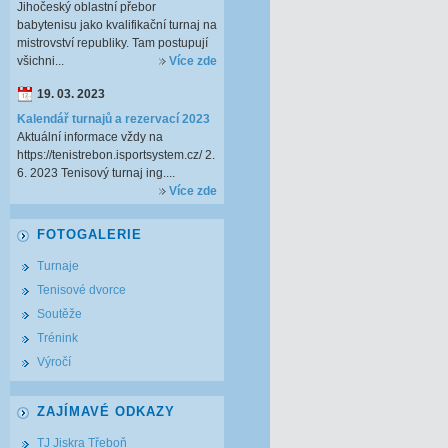
Jihočeský oblastní přebor
babytenisu jako kvalifikační turnaj na
mistrovství republiky. Tam postupují
všichni...
Více zde
19. 03. 2023
Kalendář turnajů a rezervací 2023
Aktuální informace vždy na
https://tenistrebon.isportsystem.cz/ 2.
6. 2023 Tenisový turnaj ing....
Více zde
FOTOGALERIE
Turnaje
Tenisové dvorce
Soutěže
Trénink
Výročí
ZAJÍMAVÉ ODKAZY
TJ Jiskra Třeboň