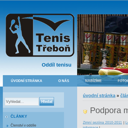
Oddíl tenisu
ÚVODNÍ STRÁNKA
O NÁS
NABÍZÍME
FOTO
úvodní stránka
»
člá
Podpora 
ČLÁNKY
Zimní sezóna 2010-2011
|
L
Členství v oddíle
informace
|