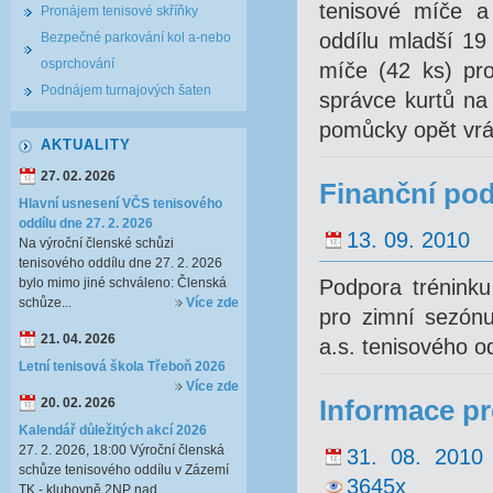
tenisové míče a 
Pronájem tenisové skříňky
oddílu mladší 19
Bezpečné parkování kol a-nebo
osprchování
míče (42 ks) pro
Podnájem turnajových šaten
správce kurtů na
pomůcky opět vrá
AKTUALITY
27. 02. 2026
Finanční pod
Hlavní usnesení VČS tenisového
oddílu dne 27. 2. 2026
13. 09. 2010
Na výroční členské schůzi
tenisového oddílu dne 27. 2. 2026
bylo mimo jiné schváleno: Členská
Podpora tréninku
schůze...
Více zde
pro zimní sezónu
21. 04. 2026
a.s. tenisového od
Letní tenisová škola Třeboň 2026
Více zde
20. 02. 2026
Informace pr
Kalendář důležitých akcí 2026
27. 2. 2026, 18:00 Výroční členská
31. 08. 2010
schůze tenisového oddílu v Zázemí
3645x
TK - klubovně 2NP nad