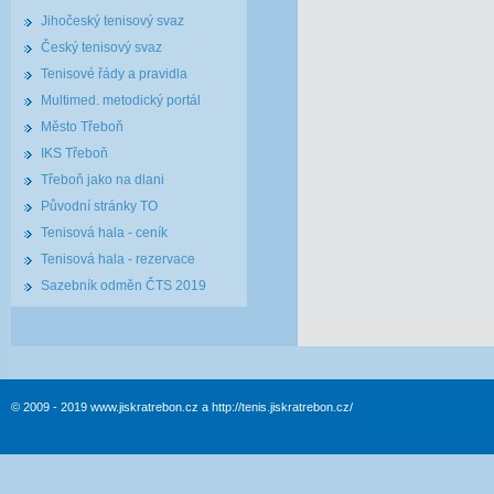
Jihočeský tenisový svaz
Český tenisový svaz
Tenisové řády a pravidla
Multimed. metodický portál
Město Třeboň
IKS Třeboň
Třeboň jako na dlani
Původní stránky TO
Tenisová hala - ceník
Tenisová hala - rezervace
Sazebník odměn ČTS 2019
© 2009 - 2019 www.jiskratrebon.cz a http://tenis.jiskratrebon.cz/