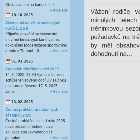
Občerstvením na kurtech 2. 5....
Více zde
Vážení rodiče, v
10. 10. 2025
minulých letech
Slavnostní otevření tenisových
tréninkovou sezó
kurtů 1, 2 a 8
Přijměte pozvání na slavnostní
požadavků na tré
otevření tenisových kurtů v rámci
by měl obsahova
dokončení Modernizace sportovního
areálu v Třeboni – II....
Více zde
dohodnuti na...
01. 03. 2025
Kalendář důležitých akcí 2025
14. 3. 2025, 17:30 Výroční členská
schůze tenisového oddílu v salónku
restaurace Beseda 17. 5. 2025
Jarní...
Více zde
13. 02. 2025
Čestná prohlášení zákonných
zástupců 2025
Čestná prohlášení se od roku 2025
nově provádí prostřednictvím
aplikace eos.jiskratrebon.cz
jednotně...
Více zde