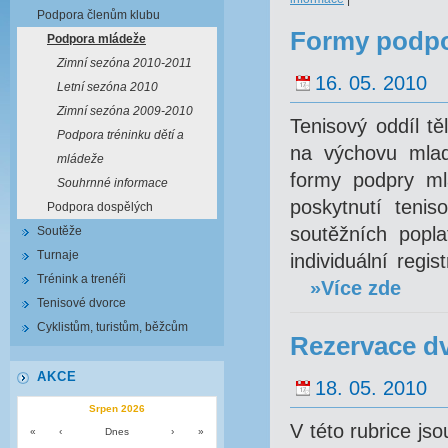
Podpora členům klubu
Formy podpo
Podpora mládeže
Zimní sezóna 2010-2011
16. 05. 2010
Letní sezóna 2010
Zimní sezóna 2009-2010
Tenisový oddíl t
Podpora tréninku dětí a
na výchovu mladý
mládeže
formy podpry ml
Souhrnné informace
poskytnutí tenis
Podpora dospělých
soutěžních popla
Soutěže
Turnaje
individuální regi
Trénink a trenéři
»Více zde
Tenisové dvorce
Cyklistům, turistům, běžcům
Rezervace dv
AKCE
18. 05. 2010
Srpen 2026
V této rubrice js
«
‹
Dnes
›
»