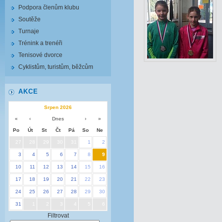
Podpora členům klubu
Soutěže
Turnaje
Trénink a trenéři
Tenisové dvorce
Cyklistům, turistům, běžcům
AKCE
Srpen 2026
«
‹
Dnes
›
»
Po
Út
St
Čt
Pá
So
Ne
27
28
29
30
31
1
2
3
4
5
6
7
8
9
10
11
12
13
14
15
16
17
18
19
20
21
22
23
24
25
26
27
28
29
30
31
1
2
3
4
5
6
Filtrovat