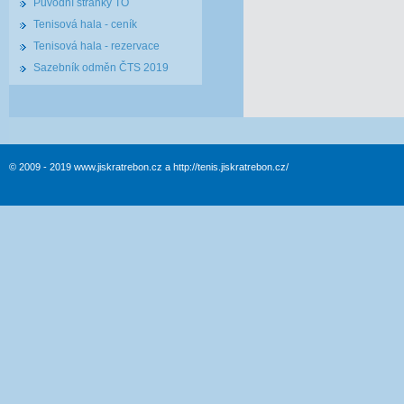
Původní stránky TO
Tenisová hala - ceník
Tenisová hala - rezervace
Sazebník odměn ČTS 2019
© 2009 - 2019 www.jiskratrebon.cz a http://tenis.jiskratrebon.cz/