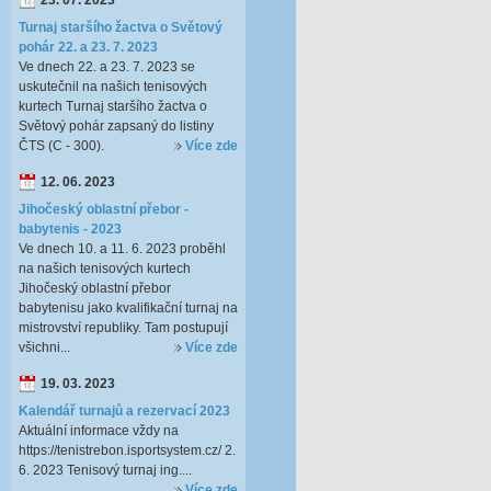
23. 07. 2023
Turnaj staršího žactva o Světový
pohár 22. a 23. 7. 2023
Ve dnech 22. a 23. 7. 2023 se
uskutečnil na našich tenisových
kurtech Turnaj staršího žactva o
Světový pohár zapsaný do listiny
ČTS (C - 300).
Více zde
12. 06. 2023
Jihočeský oblastní přebor -
babytenis - 2023
Ve dnech 10. a 11. 6. 2023 proběhl
na našich tenisových kurtech
Jihočeský oblastní přebor
babytenisu jako kvalifikační turnaj na
mistrovství republiky. Tam postupují
všichni...
Více zde
19. 03. 2023
Kalendář turnajů a rezervací 2023
Aktuální informace vždy na
https://tenistrebon.isportsystem.cz/ 2.
6. 2023 Tenisový turnaj ing....
Více zde