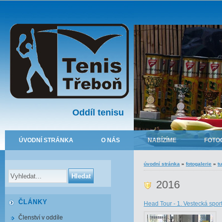
Oddíl tenisu
ÚVODNÍ STRÁNKA
O NÁS
NABÍZÍME
FOTO
úvodní stránka
»
fotogalerie
»
t
2016
ČLÁNKY
Head Tour - 1. Vestecká spor
Členství v oddíle