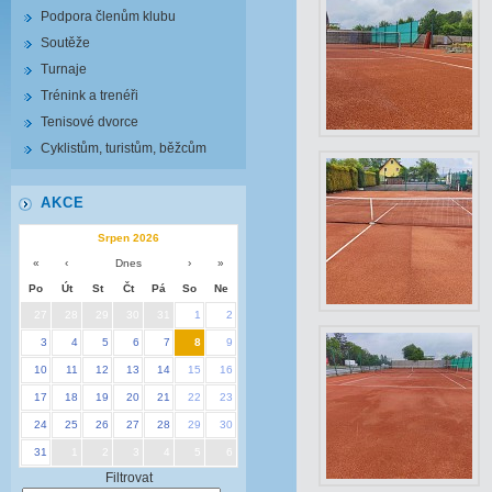
Podpora členům klubu
Soutěže
Turnaje
Trénink a trenéři
Tenisové dvorce
Cyklistům, turistům, běžcům
AKCE
Srpen 2026
«
‹
Dnes
›
»
Po
Út
St
Čt
Pá
So
Ne
27
28
29
30
31
1
2
3
4
5
6
7
8
9
10
11
12
13
14
15
16
17
18
19
20
21
22
23
24
25
26
27
28
29
30
31
1
2
3
4
5
6
Filtrovat