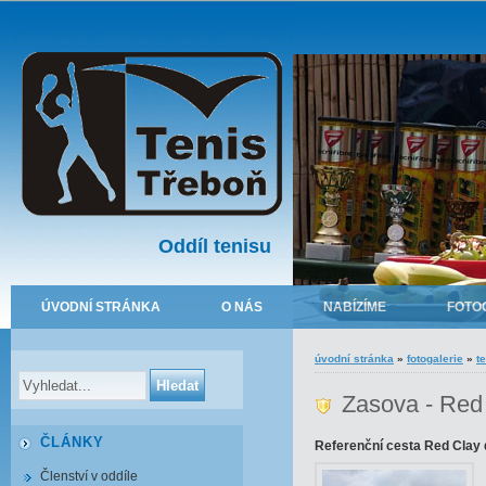
Oddíl tenisu
ÚVODNÍ STRÁNKA
O NÁS
NABÍZÍME
FOTO
úvodní stránka
»
fotogalerie
»
t
Zasova - Red 
ČLÁNKY
Referenční cesta Red Clay 
Členství v oddíle