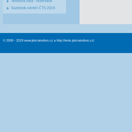
Tenisová hala - rezervace
Sazebník odměn ČTS 2019
© 2009 - 2019 www.jiskratrebon.cz a http://tenis.jiskratrebon.cz/