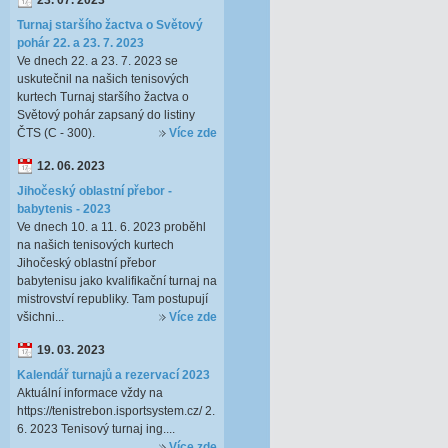
23. 07. 2023
Turnaj staršího žactva o Světový
pohár 22. a 23. 7. 2023
Ve dnech 22. a 23. 7. 2023 se
uskutečnil na našich tenisových
kurtech Turnaj staršího žactva o
Světový pohár zapsaný do listiny
ČTS (C - 300).
Více zde
12. 06. 2023
Jihočeský oblastní přebor -
babytenis - 2023
Ve dnech 10. a 11. 6. 2023 proběhl
na našich tenisových kurtech
Jihočeský oblastní přebor
babytenisu jako kvalifikační turnaj na
mistrovství republiky. Tam postupují
všichni...
Více zde
19. 03. 2023
Kalendář turnajů a rezervací 2023
Aktuální informace vždy na
https://tenistrebon.isportsystem.cz/ 2.
6. 2023 Tenisový turnaj ing....
Více zde