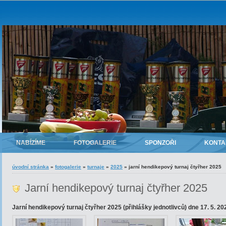
NABÍZÍME
FOTOGALERIE
SPONZOŘI
KONTA
úvodní stránka
»
fotogalerie
»
turnaje
»
2025
»
jarní hendikepový turnaj čtyřher 2025
Jarní hendikepový turnaj čtyřher 2025
Jarní hendikepový turnaj čtyřher 2025 (přihlášky jednotlivců) dne 17. 5. 202