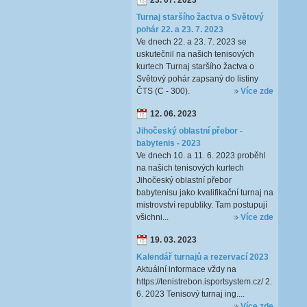
23. 07. 2023
Turnaj staršího žactva o Světový
pohár 22. a 23. 7. 2023
Ve dnech 22. a 23. 7. 2023 se
uskutečnil na našich tenisových
kurtech Turnaj staršího žactva o
Světový pohár zapsaný do listiny
ČTS (C - 300).
Více zde
12. 06. 2023
Jihočeský oblastní přebor -
babytenis - 2023
Ve dnech 10. a 11. 6. 2023 proběhl
na našich tenisových kurtech
Jihočeský oblastní přebor
babytenisu jako kvalifikační turnaj na
mistrovství republiky. Tam postupují
všichni...
Více zde
19. 03. 2023
Kalendář turnajů a rezervací 2023
Aktuální informace vždy na
https://tenistrebon.isportsystem.cz/ 2.
6. 2023 Tenisový turnaj ing....
Více zde