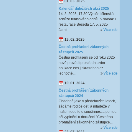
01. 03. 2025
Kalendář důležitých akcí 2025
14. 3. 2025, 17:30 Výroční členská
schůze tenisového oddílu v salónku
restaurace Beseda 17. 5. 2025
Jarní...
Více zde
13. 02. 2025
Čestná prohlášení zákonných
zástupců 2025
Čestná prohlášení se od roku 2025
nově provádí prostřednictvím
aplikace eos.jiskratrebon.cz
jednotně...
Více zde
10. 01. 2024
Čestná prohlášení zákonných
zástupců 2024
Obdobně jako v předchozích letech,
žádáme rodiče dětí a mládeže v
našem oddíle o součinnost a pomoc
při vyplnění a doručení "Čestného
prohlášení zákonného zástupce...
Více zde