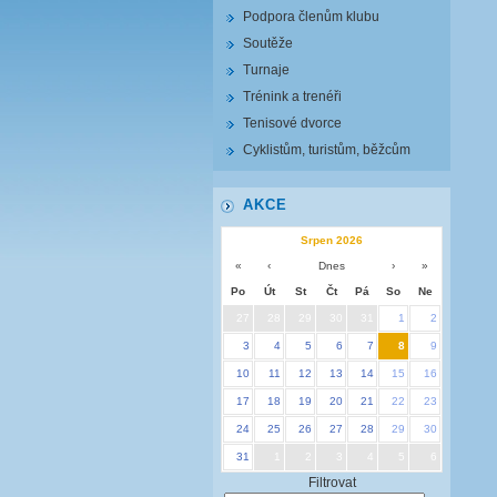
Podpora členům klubu
Soutěže
Turnaje
Trénink a trenéři
Tenisové dvorce
Cyklistům, turistům, běžcům
AKCE
Srpen 2026
«
‹
Dnes
›
»
Po
Út
St
Čt
Pá
So
Ne
27
28
29
30
31
1
2
3
4
5
6
7
8
9
10
11
12
13
14
15
16
17
18
19
20
21
22
23
24
25
26
27
28
29
30
31
1
2
3
4
5
6
Filtrovat