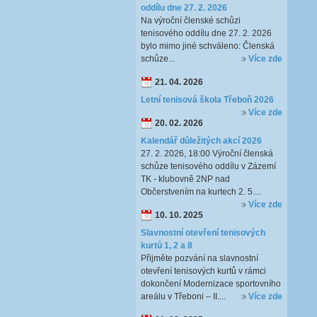
oddílu dne 27. 2. 2026
Na výroční členské schůzi
tenisového oddílu dne 27. 2. 2026
bylo mimo jiné schváleno: Členská
schůze...
Více zde
21. 04. 2026
Letní tenisová škola Třeboň 2026
Více zde
20. 02. 2026
Kalendář důležitých akcí 2026
27. 2. 2026, 18:00 Výroční členská
schůze tenisového oddílu v Zázemí
TK - klubovně 2NP nad
Občerstvením na kurtech 2. 5....
Více zde
10. 10. 2025
Slavnostní otevření tenisových
kurtů 1, 2 a 8
Přijměte pozvání na slavnostní
otevření tenisových kurtů v rámci
dokončení Modernizace sportovního
areálu v Třeboni – II....
Více zde