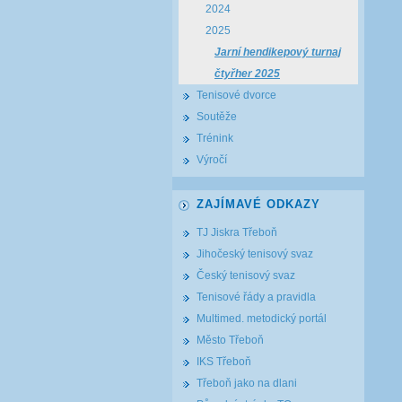
2024
2025
Jarní hendikepový turnaj
čtyřher 2025
Tenisové dvorce
Soutěže
Trénink
Výročí
ZAJÍMAVÉ ODKAZY
TJ Jiskra Třeboň
Jihočeský tenisový svaz
Český tenisový svaz
Tenisové řády a pravidla
Multimed. metodický portál
Město Třeboň
IKS Třeboň
Třeboň jako na dlani