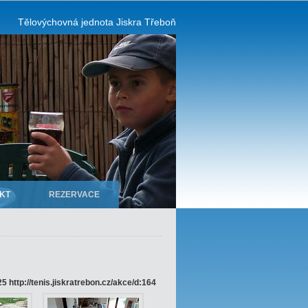
Tělovýchovná jednota Jiskra Třeboň
KT
REZERVACE
5 http://tenis.jiskratrebon.cz/akce/d:164