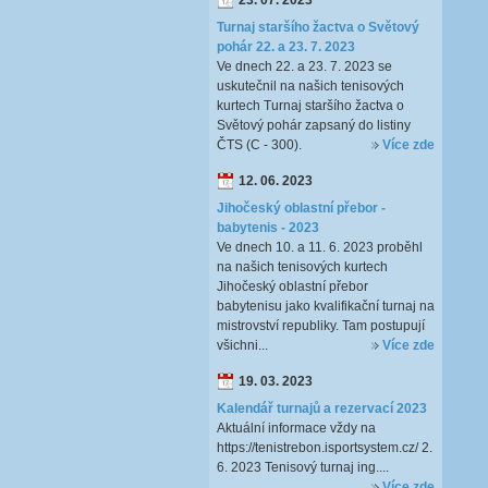
23. 07. 2023
Turnaj staršího žactva o Světový
pohár 22. a 23. 7. 2023
Ve dnech 22. a 23. 7. 2023 se
uskutečnil na našich tenisových
kurtech Turnaj staršího žactva o
Světový pohár zapsaný do listiny
ČTS (C - 300).
Více zde
12. 06. 2023
Jihočeský oblastní přebor -
babytenis - 2023
Ve dnech 10. a 11. 6. 2023 proběhl
na našich tenisových kurtech
Jihočeský oblastní přebor
babytenisu jako kvalifikační turnaj na
mistrovství republiky. Tam postupují
všichni...
Více zde
19. 03. 2023
Kalendář turnajů a rezervací 2023
Aktuální informace vždy na
https://tenistrebon.isportsystem.cz/ 2.
6. 2023 Tenisový turnaj ing....
Více zde