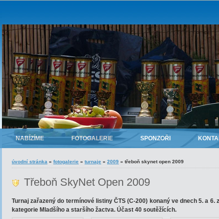
NABÍZÍME
FOTOGALERIE
SPONZOŘI
KONTA
úvodní stránka
»
fotogalerie
»
turnaje
»
2009
»
třeboň skynet open 2009
Třeboň SkyNet Open 2009
Turnaj zařazený do termínové listiny ČTS (C-200) konaný ve dnech 5. a 6. 
kategorie Mladšího a staršího žactva. Účast 40 soutěžících.