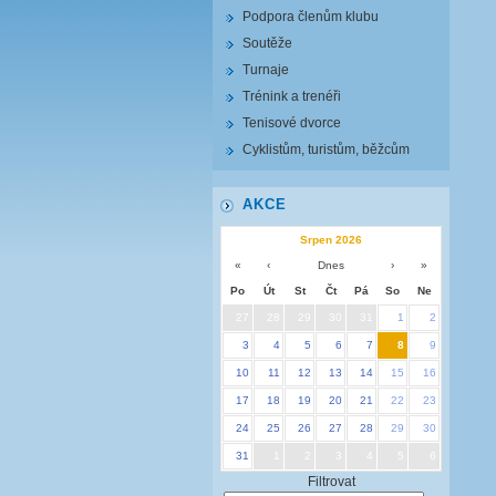
Podpora členům klubu
Soutěže
Turnaje
Trénink a trenéři
Tenisové dvorce
Cyklistům, turistům, běžcům
AKCE
Srpen 2026
«
‹
Dnes
›
»
Po
Út
St
Čt
Pá
So
Ne
27
28
29
30
31
1
2
3
4
5
6
7
8
9
10
11
12
13
14
15
16
17
18
19
20
21
22
23
24
25
26
27
28
29
30
31
1
2
3
4
5
6
Filtrovat