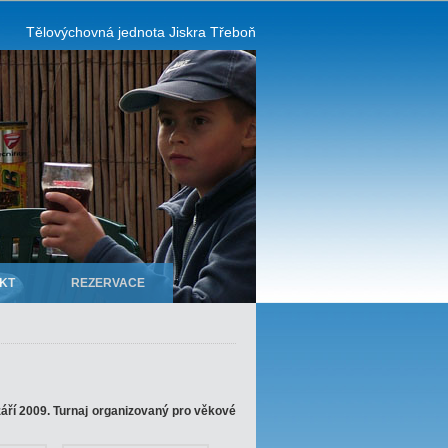
Tělovýchovná jednota Jiskra Třeboň
KT
REZERVACE
září 2009. Turnaj organizovaný pro věkové