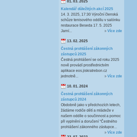
01. 03. 2025
Kalendář důležitých akcí 2025
14. 3. 2025, 17:30 Výroční členská
schůze tenisového oddílu v salónku
restaurace Beseda 17. 5. 2025
Jarní...
Více zde
13. 02. 2025
Čestná prohlášení zákonných
zástupců 2025
Čestná prohlášení se od roku 2025
nově provádí prostřednictvím
aplikace eos.jiskratrebon.cz
jednotně...
Více zde
10. 01. 2024
Čestná prohlášení zákonných
zástupců 2024
Obdobně jako v předchozích letech,
žádáme rodiče dětí a mládeže v
našem oddíle o součinnost a pomoc
při vyplnění a doručení "Čestného
prohlášení zákonného zástupce...
Více zde