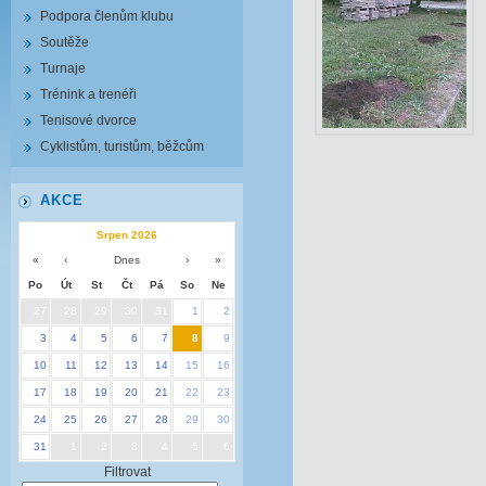
Podpora členům klubu
Soutěže
Turnaje
Trénink a trenéři
Tenisové dvorce
Cyklistům, turistům, běžcům
AKCE
Srpen 2026
«
‹
Dnes
›
»
Po
Út
St
Čt
Pá
So
Ne
27
28
29
30
31
1
2
3
4
5
6
7
8
9
10
11
12
13
14
15
16
17
18
19
20
21
22
23
24
25
26
27
28
29
30
31
1
2
3
4
5
6
Filtrovat