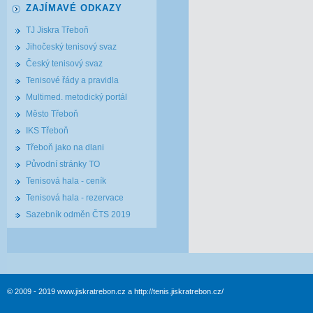
ZAJÍMAVÉ ODKAZY
TJ Jiskra Třeboň
Jihočeský tenisový svaz
Český tenisový svaz
Tenisové řády a pravidla
Multimed. metodický portál
Město Třeboň
IKS Třeboň
Třeboň jako na dlani
Původní stránky TO
Tenisová hala - ceník
Tenisová hala - rezervace
Sazebník odměn ČTS 2019
© 2009 - 2019 www.jiskratrebon.cz a http://tenis.jiskratrebon.cz/