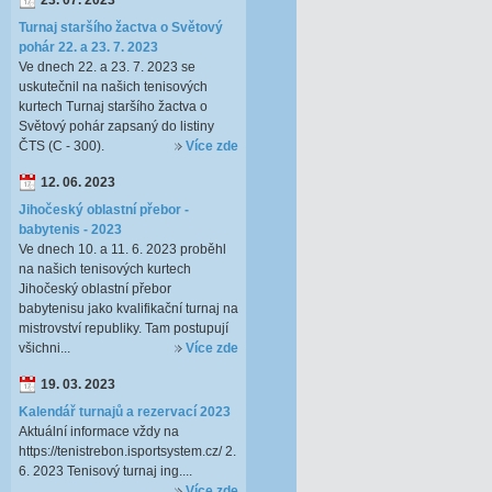
23. 07. 2023
Turnaj staršího žactva o Světový
pohár 22. a 23. 7. 2023
Ve dnech 22. a 23. 7. 2023 se
uskutečnil na našich tenisových
kurtech Turnaj staršího žactva o
Světový pohár zapsaný do listiny
ČTS (C - 300).
Více zde
12. 06. 2023
Jihočeský oblastní přebor -
babytenis - 2023
Ve dnech 10. a 11. 6. 2023 proběhl
na našich tenisových kurtech
Jihočeský oblastní přebor
babytenisu jako kvalifikační turnaj na
mistrovství republiky. Tam postupují
všichni...
Více zde
19. 03. 2023
Kalendář turnajů a rezervací 2023
Aktuální informace vždy na
https://tenistrebon.isportsystem.cz/ 2.
6. 2023 Tenisový turnaj ing....
Více zde