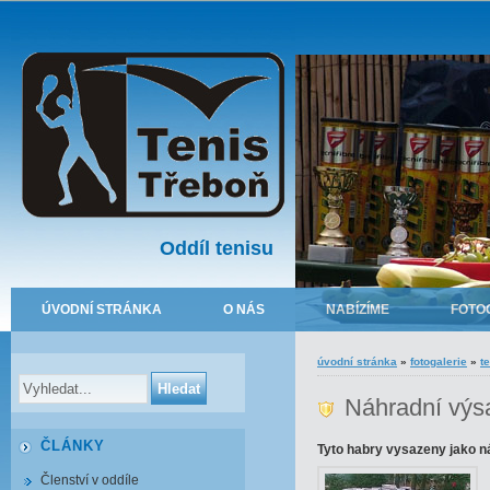
Oddíl tenisu
ÚVODNÍ STRÁNKA
O NÁS
NABÍZÍME
FOTO
úvodní stránka
»
fotogalerie
»
t
Náhradní výs
ČLÁNKY
Tyto habry vysazeny jako n
Členství v oddíle